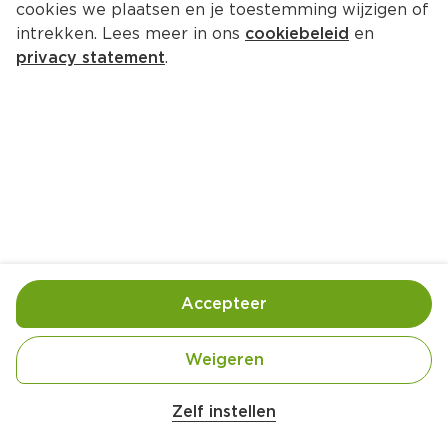
cookies we plaatsen en je toestemming wijzigen of
intrekken. Lees meer in ons
cookiebeleid
en
privacy statement
.
Spruitenstamppot met 
gegratineerde geitenkaas
Hoofdgerecht
4 Pers.
Ca. 30 Min
Ingrediënten
Bereiding
Accepteer
600 gram kruimige aardappels (geschild, in 
Weigeren
Zelf instellen