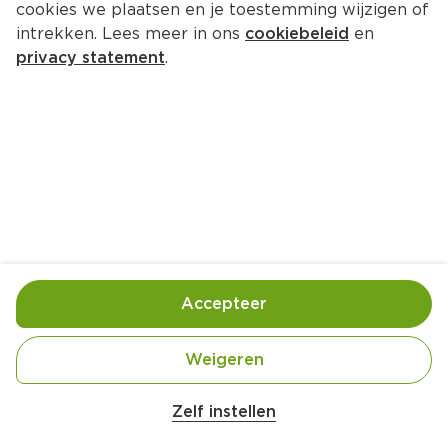
cookies we plaatsen en je toestemming wijzigen of
intrekken. Lees meer in ons
cookiebeleid
en
privacy statement
.
Spruitjes met pancetta en 
sinaasappel
Bijgerecht
4 Pers.
Ca. 20 Min
Ingrediënten
Bereiding
Accepteer
Weigeren
Zelf instellen