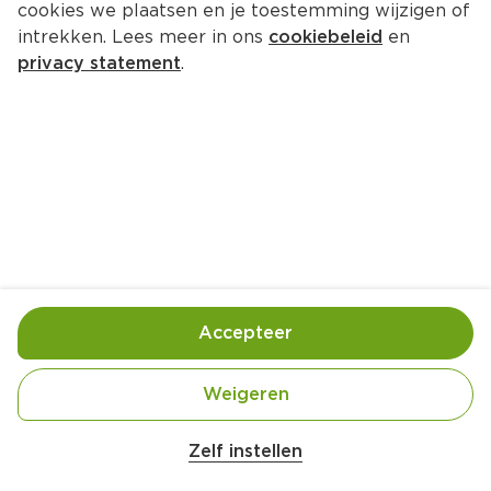
cookies we plaatsen en je toestemming wijzigen of
intrekken. Lees meer in ons
cookiebeleid
en
privacy statement
.
Spruitjesgratin
Bijgerecht
4 Pers.
Ca. 15 Min
Ingrediënten
Bereiding
Accepteer
Weigeren
Zelf instellen