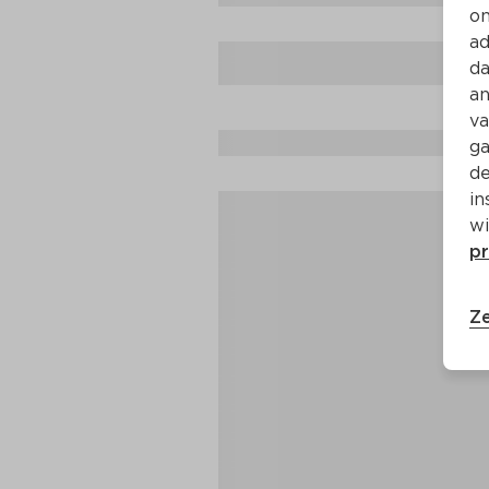
on
ad
da
an
va
ga
de
in
wi
pr
Ze