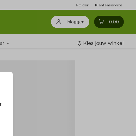
Folder
Klantenservice
0
0.00
Inloggen
er
Kies jouw winkel
Wijnshop
oodschappenlijstjes
r