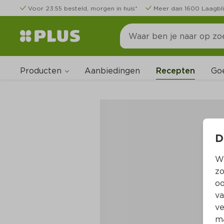
Voor 23:55 besteld, morgen in huis*
Meer dan 1600 Laagbli
Producten
Go
Aanbiedingen
Recepten
D
Wi
zo
oo
va
ve
ma