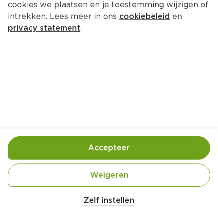
cookies we plaatsen en je toestemming wijzigen of
intrekken. Lees meer in ons
cookiebeleid
en
privacy statement
.
Tagliatelle tonno
Hoofdgerecht
4 Pers.
Ca. 20 Min
Ingrediënten
Bereiding
Accepteer
Weigeren
Zelf instellen