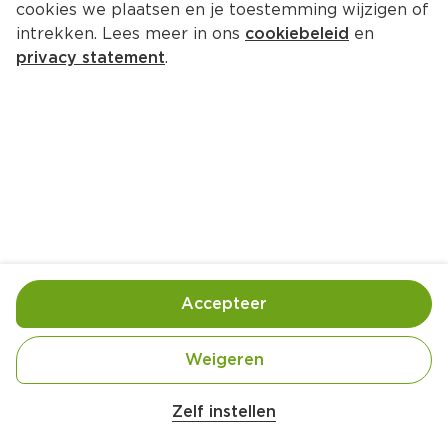
cookies we plaatsen en je toestemming wijzigen of
intrekken. Lees meer in ons
cookiebeleid
en
privacy statement
.
Tilapia met couscoussalade
Hoofdgerecht
4 Pers.
Ca. 20 Min
Ingrediënten
Bereiding
Accepteer
Weigeren
Zelf instellen