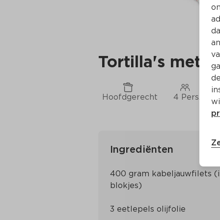
on
ad
da
an
va
Tortilla's met 
ga
de
in
Hoofdgerecht
4 Pers.
wi
pr
Ze
Ingrediënten
400 gram kabeljauwfilets (i