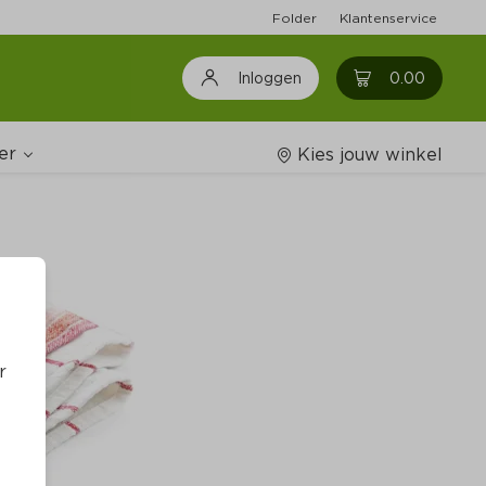
Folder
Klantenservice
0
0.00
Inloggen
er
Kies jouw winkel
Wijnshop
oodschappenlijstjes
r