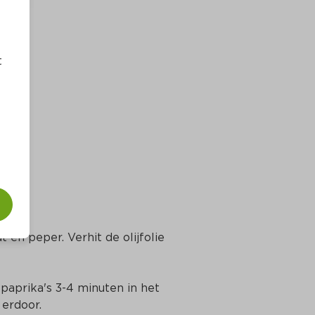
t
 en peper. Verhit de olijfolie 
 paprika's 3-4 minuten in het 
erdoor.