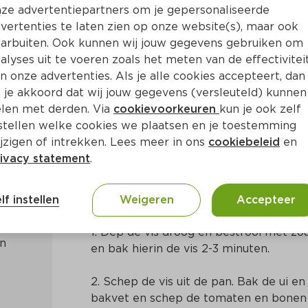
ze advertentiepartners om je gepersonaliseerde
vertenties te laten zien op onze website(s), maar ook
arbuiten. Ook kunnen wij jouw gegevens gebruiken om
alyses uit te voeren zoals het meten van de effectivitei
n onze advertenties. Als je alle cookies accepteert, dan
kabeljauw en paprika
 je akkoord dat wij jouw gegevens (versleuteld) kunnen
len met derden. Via
cookievoorkeuren
kun je ook zelf
stellen welke cookies we plaatsen en je toestemming
Ca. 30 Min
Centraal-Amerikaans
jzigen of intrekken. Lees meer in ons
cookiebeleid
en
ivacy statement
.
Bereidingswijze
lf instellen
Weigeren
Accepteer
1. Dep de vis droog en bestrooi met zout
n 
en bak hierin de vis 2-3 minuten.
2. Schep de vis uit de pan. Bak de ui en
bakvet en schep de tomaten en bonen 