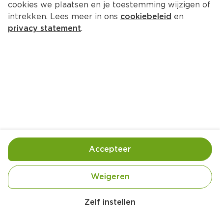
cookies we plaatsen en je toestemming wijzigen of
intrekken. Lees meer in ons
cookiebeleid
en
privacy statement
.
Toscaans sukadevlees
Hoofdgerecht
4 Pers.
Ca. 15 Min
Ingrediënten
Bereiding
Accepteer
Weigeren
Zelf instellen