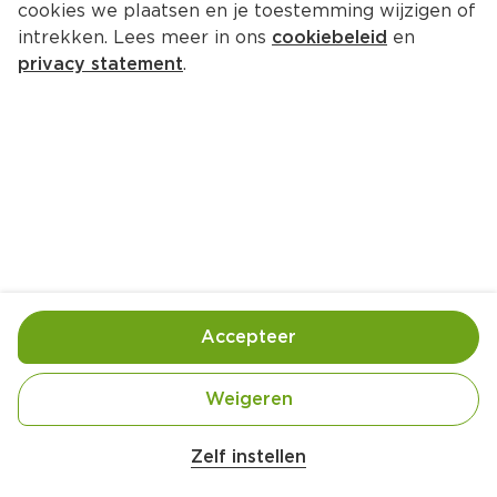
cookies we plaatsen en je toestemming wijzigen of
intrekken. Lees meer in ons
cookiebeleid
en
privacy statement
.
Vega paella
Hoofdgerecht
4 Pers.
Ca. 40 Min
Ingrediënten
Bereiding
Accepteer
Weigeren
Zelf instellen