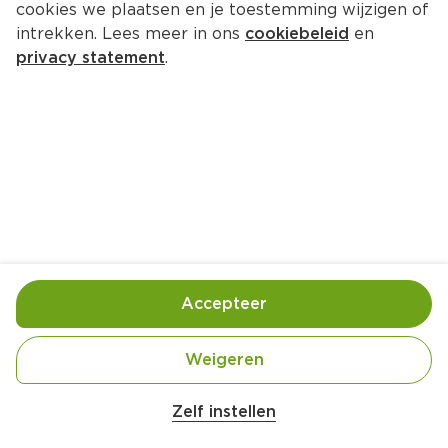
cookies we plaatsen en je toestemming wijzigen of
intrekken. Lees meer in ons
cookiebeleid
en
privacy statement
.
Vegan taco ovenschotel
Hoofdgerecht
4 Pers.
Ca. 50 Min
Ingrediënten
Bereiding
Accepteer
1 rode ui
Weigeren
2 teentjes knoflook
Belangrijke veiligheidswaarschuwing
Amogusti olijven gevuld met citroen blik 
1 eetlepel olijfolie
Zelf instellen
200g