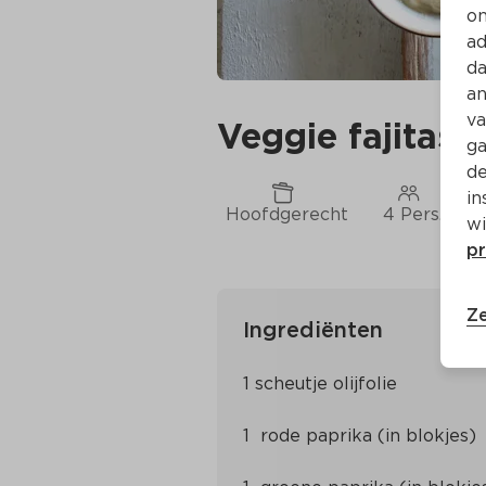
on
ad
da
an
va
Veggie fajitas
ga
de
in
Hoofdgerecht
4 Pers.
C
wi
pr
Ze
Ingrediënten