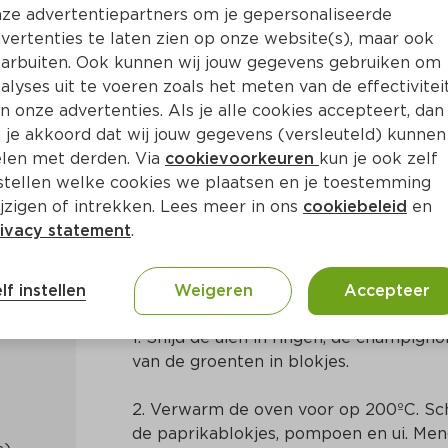
ze advertentiepartners om je gepersonaliseerde
vertenties te laten zien op onze website(s), maar ook
arbuiten. Ook kunnen wij jouw gegevens gebruiken om
alyses uit te voeren zoals het meten van de effectivitei
n onze advertenties. Als je alle cookies accepteert, dan
 met limoensaus
 je akkoord dat wij jouw gegevens (versleuteld) kunnen
len met derden. Via
cookievoorkeuren
kun je ook zelf
stellen welke cookies we plaatsen en je toestemming
a. 10 Min
Centraal-Amerikaans
jzigen of intrekken. Lees meer in ons
cookiebeleid
en
ivacy statement
.
Bereidingswijze
lf instellen
Weigeren
Accepteer
1. Snijd de uien in ringen, de champigno
van de groenten in blokjes.
2. Verwarm de oven voor op 200ºC. Sche
de paprikablokjes, pompoen en ui. Men