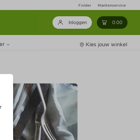
Folder
Klantenservice
0
0.00
Inloggen
er
Kies jouw winkel
Wijnshop
oodschappenlijstjes
r