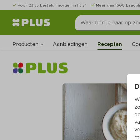
Voor 23:55 besteld, morgen in huis*
Meer dan 1600 Laagbli
Producten
Go
Aanbiedingen
Recepten
D
Wi
zo
oo
va
ve
ma