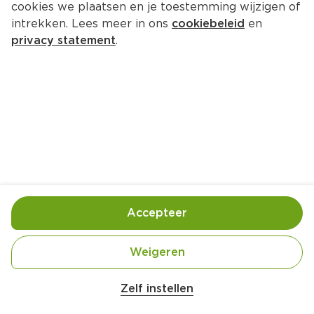
cookies we plaatsen en je toestemming wijzigen of
intrekken. Lees meer in ons
cookiebeleid
en
privacy statement
.
Vissticks met aardappelschijfjes 
en rode kool met appeltjes
Hoofdgerecht
4 Pers.
Ca. 25 Min
Ingrediënten
Bereiding
Accepteer
Weigeren
Zelf instellen