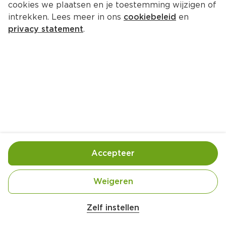
cookies we plaatsen en je toestemming wijzigen of
intrekken. Lees meer in ons
cookiebeleid
en
privacy statement
.
Vistortilla's met coleslaw
Hoofdgerecht
4 Pers.
Ca. 20 Min
Ingrediënten
Bereiding
Accepteer
Weigeren
Zelf instellen