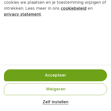
cookies we plaatsen en je toestemming wijzigen of
intrekken. Lees meer in ons
cookiebeleid
en
privacy statement
.
Witte bonenschotel
Hoofdgerecht
4 Pers.
Ca. 25 Min
Ingrediënten
Bereiding
Accepteer
Weigeren
Zelf instellen