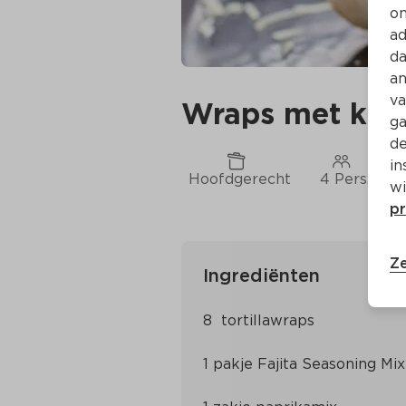
on
ad
da
an
va
Wraps met kipfi
ga
de
in
Hoofdgerecht
4 Pers.
wi
pr
Ze
Ingrediënten