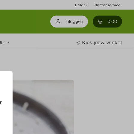
Folder
Klantenservice
0
0.00
Inloggen
er
Kies jouw winkel
Wijnshop
oodschappenlijstjes
r