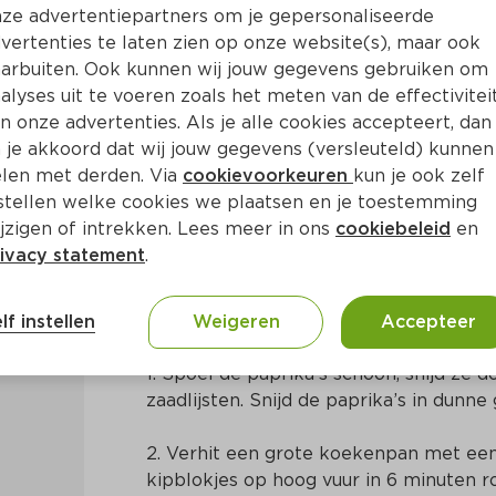
ze advertentiepartners om je gepersonaliseerde
vertenties te laten zien op onze website(s), maar ook
arbuiten. Ook kunnen wij jouw gegevens gebruiken om
alyses uit te voeren zoals het meten van de effectivitei
n onze advertenties. Als je alle cookies accepteert, dan
let en paprika
 je akkoord dat wij jouw gegevens (versleuteld) kunnen
len met derden. Via
cookievoorkeuren
kun je ook zelf
stellen welke cookies we plaatsen en je toestemming
Ca. 25 Min
Mexicaans
jzigen of intrekken. Lees meer in ons
cookiebeleid
en
ivacy statement
.
Bereidingswijze
lf instellen
Weigeren
Accepteer
1. Spoel de paprika’s schoon, snijd ze 
zaadlijsten. Snijd de paprika’s in dunne 
2. Verhit een grote koekenpan met een 
kipblokjes op hoog vuur in 6 minuten r