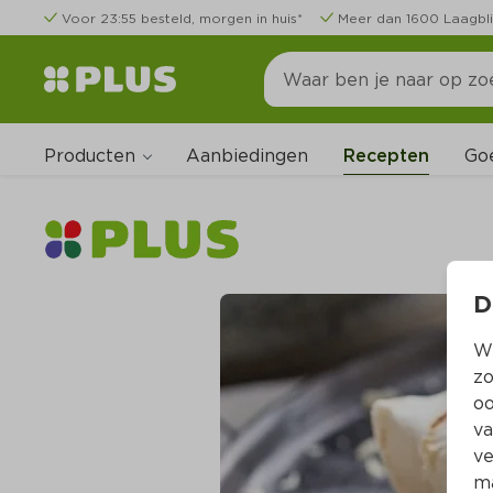
Voor 23:55 besteld, morgen in huis*
Meer dan 1600 Laagbli
Producten
Go
Aanbiedingen
Recepten
D
Wi
zo
oo
va
ve
ma