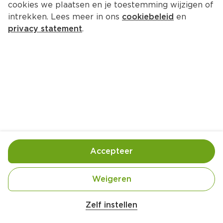
cookies we plaatsen en je toestemming wijzigen of
intrekken. Lees meer in ons
cookiebeleid
en
privacy statement
.
Zalmroerbak met broccoli en 
paprika
Hoofdgerecht
2 Pers.
Ca. 25 Min
Ingrediënten
Bereiding
Accepteer
Weigeren
Zelf instellen