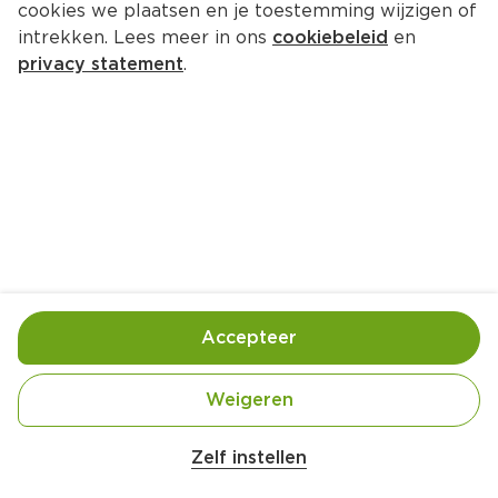
cookies we plaatsen en je toestemming wijzigen of
intrekken. Lees meer in ons
cookiebeleid
en
privacy statement
.
Zelfgemaakte sausjes
Borrel
4 Pers.
Ca. 20 Min
Ingrediënten
Bereiding
Accepteer
Weigeren
Zelf instellen