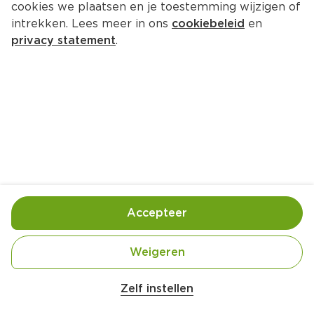
cookies we plaatsen en je toestemming wijzigen of
intrekken. Lees meer in ons
cookiebeleid
en
privacy statement
.
Zuurkool gestoofd in donker bier
Hoofdgerecht
4 Pers.
Ca. 15 Min
Ingrediënten
Bereiding
Accepteer
Weigeren
Zelf instellen