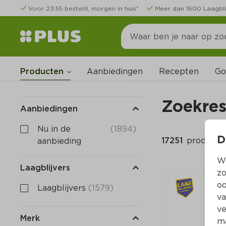
Voor 23:55 besteld, morgen in huis*
Meer dan 1600 Laagbli
Go
Producten
Aanbiedingen
Recepten
Zoekres
Aanbiedingen
Nu in de 
(1894)
D
17251 
producte
aanbieding
Wi
Laagblijvers
zo
oo
Laagblijvers
(1579)
va
ve
Merk
ma