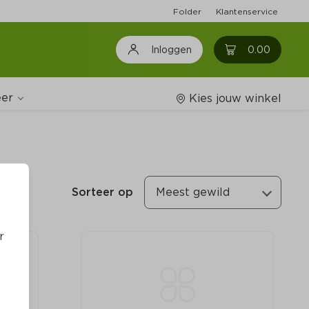
Folder
Klantenservice
0
0.00
Inloggen
er
Kies jouw winkel
Wijnshop
Sorteer op
Meest gewild
Boodschappenlijstjes
r