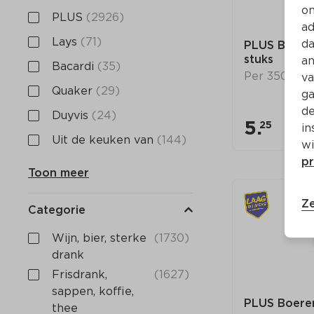
on
PLUS
(2926)
ad
Lays
(71)
da
PLUS Boerent
stuks
an
Bacardi
(35)
Per 350 g
va
Quaker
(29)
ga
de
Duyvis
(24)
5.
25
in
Uit de keuken van
(144)
wi
pr
Toon meer
Ze
Categorie
Wijn, bier, sterke 
(1730)
drank
Frisdrank, 
(1627)
sappen, koffie, 
PLUS Boeren
thee