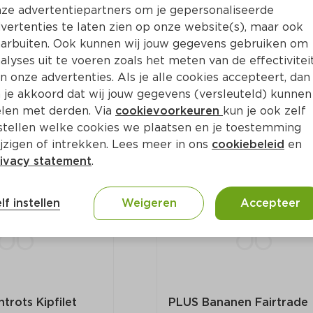
ze advertentiepartners om je gepersonaliseerde
vertenties te laten zien op onze website(s), maar ook
arbuiten. Ook kunnen wij jouw gegevens gebruiken om
rots Kipfilet 2 
PLUS Boerentrots Kipfilet
Voordeelverpakking
alyses uit te voeren zoals het meten van de effectivitei
Per 800 g
n onze advertenties. Als je alle cookies accepteert, dan
 je akkoord dat wij jouw gegevens (versleuteld) kunnen
len met derden. Via
cookievoorkeuren
kun je ook zelf
9.
69
0
stellen welke cookies we plaatsen en je toestemming
jzigen of intrekken. Lees meer in ons
cookiebeleid
en
ivacy statement
.
lf instellen
Weigeren
Accepteer
trots Kipfilet
PLUS Bananen Fairtrade