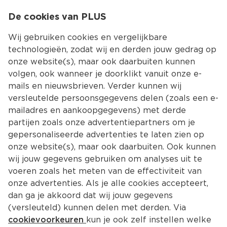
0
De cookies van PLUS
0.00
MENU
Wij gebruiken cookies en vergelijkbare
technologieën, zodat wij en derden jouw gedrag op
onze website(s), maar ook daarbuiten kunnen
Kies jouw winke
volgen, ook wanneer je doorklikt vanuit onze e-
mails en nieuwsbrieven. Verder kunnen wij
Voorwaarden
versleutelde persoonsgegevens delen (zoals een e-
mailadres en aankoopgegevens) met derde
Actievoorwaarden spaaractie 
partijen zoals onze advertentiepartners om je
Mepal buitenservies 
gepersonaliseerde advertenties te laten zien op
onze website(s), maar ook daarbuiten. Ook kunnen
Algemeen 
wij jouw gegevens gebruiken om analyses uit te
voeren zoals het meten van de effectiviteit van
Deze voorwaarden zijn van toepassing op de 
onze advertenties. Als je alle cookies accepteert,
spaaractie Mepal buitenservies (verder te 
dan ga je akkoord dat wij jouw gegevens
noemen: "de Actie") en wordt georganiseerd 
(versleuteld) kunnen delen met derden. Via
door PLUS Retail B.V. ("PLUS") gevestigd aan 
cookievoorkeuren
kun je ook zelf instellen welke