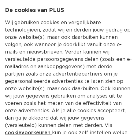
0
De cookies van PLUS
0.00
MENU
Wij gebruiken cookies en vergelijkbare
technologieën, zodat wij en derden jouw gedrag op
onze website(s), maar ook daarbuiten kunnen
Kies jouw winke
volgen, ook wanneer je doorklikt vanuit onze e-
Terug
mails en nieuwsbrieven. Verder kunnen wij
versleutelde persoonsgegevens delen (zoals een e-
mailadres en aankoopgegevens) met derde
partijen zoals onze advertentiepartners om je
gepersonaliseerde advertenties te laten zien op
onze website(s), maar ook daarbuiten. Ook kunnen
wij jouw gegevens gebruiken om analyses uit te
voeren zoals het meten van de effectiviteit van
onze advertenties. Als je alle cookies accepteert,
dan ga je akkoord dat wij jouw gegevens
(versleuteld) kunnen delen met derden. Via
Adres en contact
cookievoorkeuren
kun je ook zelf instellen welke