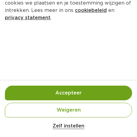
cookies we plaatsen en je toestemming wijzigen of
Pastoor Jongeriusstraat 21 7891 KM 
intrekken. Lees meer in ons
cookiebeleid
en
Klazienaveen
privacy statement
.
0591-317700
Openingstijden
Deze week
Volgende week
Maandag
07:30
-
21:00
Dinsdag
07:30
-
21:00
Accepteer
Woensdag
07:30
-
21:00
Weigeren
Donderdag
07:30
-
21:00
Vrijdag
07:30
-
21:00
Zelf instellen
Zaterdag
07:30
-
21:00