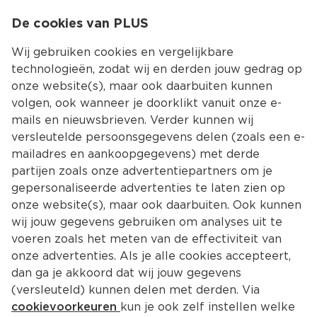
0
De cookies van PLUS
0.00
MENU
Wij gebruiken cookies en vergelijkbare
technologieën, zodat wij en derden jouw gedrag op
onze website(s), maar ook daarbuiten kunnen
Kies jouw winke
volgen, ook wanneer je doorklikt vanuit onze e-
mails en nieuwsbrieven. Verder kunnen wij
Voorwaarden
versleutelde persoonsgegevens delen (zoals een e-
mailadres en aankoopgegevens) met derde
Algemene 
partijen zoals onze advertentiepartners om je
Advertentievoorwaarden PLUS 
gepersonaliseerde advertenties te laten zien op
onze website(s), maar ook daarbuiten. Ook kunnen
Groep
wij jouw gegevens gebruiken om analyses uit te
voeren zoals het meten van de effectiviteit van
Algemene bepalingen
onze advertenties. Als je alle cookies accepteert,
dan ga je akkoord dat wij jouw gegevens
Definities
(versleuteld) kunnen delen met derden. Via
In deze advertentievoorwaarden worden een 
cookievoorkeuren
kun je ook zelf instellen welke