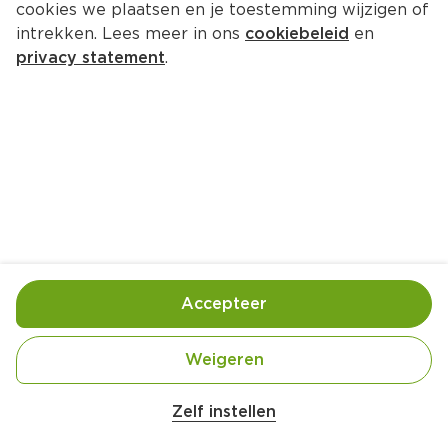
5.
25
cookies we plaatsen en je toestemming wijzigen of
0
intrekken. Lees meer in ons
cookiebeleid
en
privacy statement
.
PLUS Boerentrots Kipfilet 
Voordeelverpakking
Per 800 g
9.
69
0
PLUS Boerentrots Kipfilet 1 stuk
Per 200 g
Accepteer
3.
79
0
Weigeren
PLUS Boerentrots Kipfilet
Per 600 g
Zelf instellen