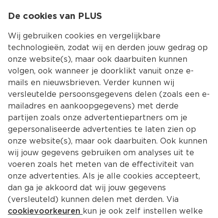
0
De cookies van PLUS
0.00
MENU
Wij gebruiken cookies en vergelijkbare
technologieën, zodat wij en derden jouw gedrag op
onze website(s), maar ook daarbuiten kunnen
Kies jouw winke
volgen, ook wanneer je doorklikt vanuit onze e-
Zoekresultaten voor ‘’
mails en nieuwsbrieven. Verder kunnen wij
versleutelde persoonsgegevens delen (zoals een e-
mailadres en aankoopgegevens) met derde
Filter
Meest gewild
partijen zoals onze advertentiepartners om je
gepersonaliseerde advertenties te laten zien op
onze website(s), maar ook daarbuiten. Ook kunnen
17251 
producten
wij jouw gegevens gebruiken om analyses uit te
voeren zoals het meten van de effectiviteit van
onze advertenties. Als je alle cookies accepteert,
PLUS Boerentrots Kipfilet 2 stuks
dan ga je akkoord dat wij jouw gegevens
Per 350 g
(versleuteld) kunnen delen met derden. Via
cookievoorkeuren
kun je ook zelf instellen welke