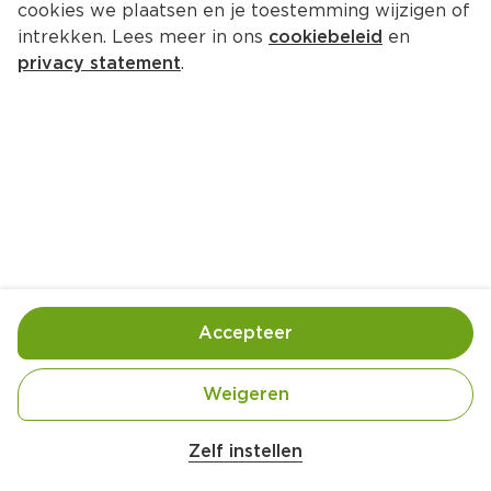
cookies we plaatsen en je toestemming wijzigen of
2026 spaar je bij PLUS voor unieke ballen. Lees 
intrekken. Lees meer in ons
cookiebeleid
en
snel verder en ontdek hoe je kunt meesparen. De 
privacy statement
.
actievoorwaarden vind je verder onderaan deze 
pagina. Wees er snel bij want OP=OP!
Van woensdag 3 juni tot en met dinsdag 30 juni
2026 spaar je bij PLUS voor unieke ballen.
Zo spaar je mee:
• Sparen kan van woensdag 3 juni t/m dinsdag 30
Accepteer
juni 2026
• Bij elke €10 euro aan boodschappen ontvang je 1
Weigeren
zegel*
Zelf instellen
• Met 5 zegels is je spaarkaart vol**