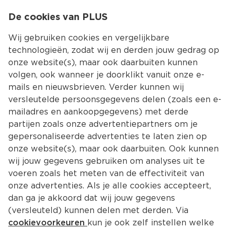
0
De cookies van PLUS
0.00
MENU
Wij gebruiken cookies en vergelijkbare
technologieën, zodat wij en derden jouw gedrag op
onze website(s), maar ook daarbuiten kunnen
Kies jouw winke
volgen, ook wanneer je doorklikt vanuit onze e-
mails en nieuwsbrieven. Verder kunnen wij
versleutelde persoonsgegevens delen (zoals een e-
mailadres en aankoopgegevens) met derde
partijen zoals onze advertentiepartners om je
gepersonaliseerde advertenties te laten zien op
onze website(s), maar ook daarbuiten. Ook kunnen
wij jouw gegevens gebruiken om analyses uit te
voeren zoals het meten van de effectiviteit van
onze advertenties. Als je alle cookies accepteert,
Laatste week: Spaar nu voor 
dan ga je akkoord dat wij jouw gegevens
unieke ballen.
(versleuteld) kunnen delen met derden. Via
cookievoorkeuren
kun je ook zelf instellen welke
Van woensdag 3 juni tot en met dinsdag 30 juni 