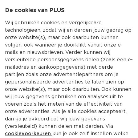
0
De cookies van PLUS
0.00
MENU
Wij gebruiken cookies en vergelijkbare
technologieën, zodat wij en derden jouw gedrag op
onze website(s), maar ook daarbuiten kunnen
Kies jouw winke
volgen, ook wanneer je doorklikt vanuit onze e-
mails en nieuwsbrieven. Verder kunnen wij
versleutelde persoonsgegevens delen (zoals een e-
mailadres en aankoopgegevens) met derde
partijen zoals onze advertentiepartners om je
gepersonaliseerde advertenties te laten zien op
onze website(s), maar ook daarbuiten. Ook kunnen
wij jouw gegevens gebruiken om analyses uit te
voeren zoals het meten van de effectiviteit van
onze advertenties. Als je alle cookies accepteert,
De lekkerste recepten met tijm
dan ga je akkoord dat wij jouw gegevens
Tijm herken je aan de krachtige en kruidige geur. 
(versleuteld) kunnen delen met derden. Via
Het kruid komt oorspronkelijk uit Zuid-Europa en 
cookievoorkeuren
kun je ook zelf instellen welke