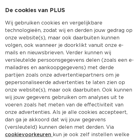
0
De cookies van PLUS
0.00
MENU
Wij gebruiken cookies en vergelijkbare
technologieën, zodat wij en derden jouw gedrag op
onze website(s), maar ook daarbuiten kunnen
Kies jouw winke
volgen, ook wanneer je doorklikt vanuit onze e-
mails en nieuwsbrieven. Verder kunnen wij
versleutelde persoonsgegevens delen (zoals een e-
mailadres en aankoopgegevens) met derde
partijen zoals onze advertentiepartners om je
gepersonaliseerde advertenties te laten zien op
onze website(s), maar ook daarbuiten. Ook kunnen
wij jouw gegevens gebruiken om analyses uit te
voeren zoals het meten van de effectiviteit van
onze advertenties. Als je alle cookies accepteert,
Conserveren kun je leren: tips van 
dan ga je akkoord dat wij jouw gegevens
een chefkok
(versleuteld) kunnen delen met derden. Via
cookievoorkeuren
kun je ook zelf instellen welke