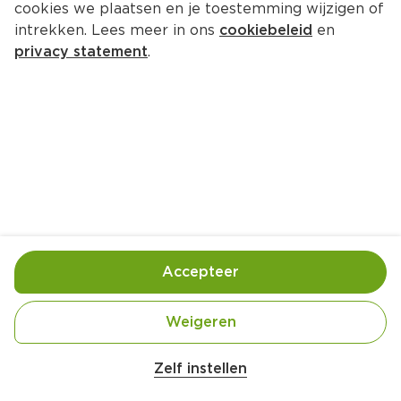
cookies we plaatsen en je toestemming wijzigen of
vaker gezien als groente. Tot de erwten behoren 
intrekken. Lees meer in ons
cookiebeleid
en
doperwten, spliterwten en groene en gele erwten. 
privacy statement
.
Zijn erwten gezond? Kun je erwten invriezen? En 
hoe lang moet je erwten koken?
Recepten met erwten
Hou jij van erwtjes én van borrelen? Combineer 
deze twee eens en verras je gezelschap! Maak 
bijvoorbeeld doperwtenpesto met muntolie en 
krokante prei, doperwtenroomsoep of 
humusspread van witte bonen en doperwten. 
Liever erwtjes in je hoofdgerecht? Dan zijn deze 
Accepteer
pasta met roomsaus, doperwten en knapperige 
parmaham of risotto met chorizo, champignons en 
Weigeren
erwtjes zeker het proberen waard.
Zelf instellen