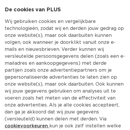
0
De cookies van PLUS
0.00
MENU
Wij gebruiken cookies en vergelijkbare
technologieën, zodat wij en derden jouw gedrag op
onze website(s), maar ook daarbuiten kunnen
Kies jouw winke
volgen, ook wanneer je doorklikt vanuit onze e-
mails en nieuwsbrieven. Verder kunnen wij
versleutelde persoonsgegevens delen (zoals een e-
mailadres en aankoopgegevens) met derde
partijen zoals onze advertentiepartners om je
gepersonaliseerde advertenties te laten zien op
onze website(s), maar ook daarbuiten. Ook kunnen
wij jouw gegevens gebruiken om analyses uit te
voeren zoals het meten van de effectiviteit van
onze advertenties. Als je alle cookies accepteert,
De lekkerste recepten met 
dan ga je akkoord dat wij jouw gegevens
erwten
(versleuteld) kunnen delen met derden. Via
cookievoorkeuren
kun je ook zelf instellen welke
Erwten zijn officieel peulvruchten, maar worden 