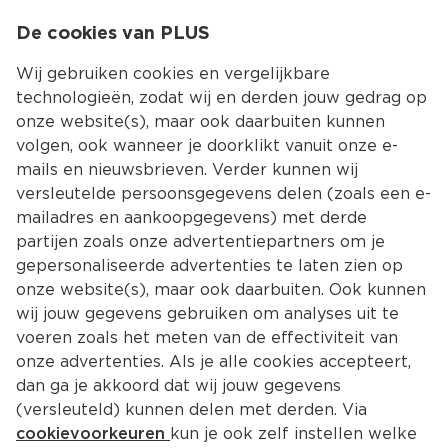
0
De cookies van PLUS
0.00
MENU
Wij gebruiken cookies en vergelijkbare
technologieën, zodat wij en derden jouw gedrag op
onze website(s), maar ook daarbuiten kunnen
Kies jouw winke
volgen, ook wanneer je doorklikt vanuit onze e-
mails en nieuwsbrieven. Verder kunnen wij
versleutelde persoonsgegevens delen (zoals een e-
mailadres en aankoopgegevens) met derde
partijen zoals onze advertentiepartners om je
gepersonaliseerde advertenties te laten zien op
onze website(s), maar ook daarbuiten. Ook kunnen
wij jouw gegevens gebruiken om analyses uit te
voeren zoals het meten van de effectiviteit van
onze advertenties. Als je alle cookies accepteert,
De lekkerste recepten met 
dan ga je akkoord dat wij jouw gegevens
basilicum
(versleuteld) kunnen delen met derden. Via
cookievoorkeuren
kun je ook zelf instellen welke
Basilicum is een kruid dat veel gebruikt wordt in de 