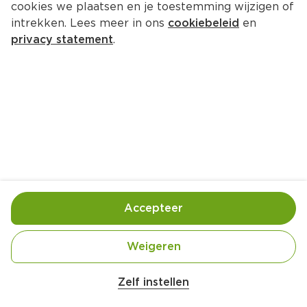
cookies we plaatsen en je toestemming wijzigen of
Italiaanse keuken. Van salade caprese, 
intrekken. Lees meer in ons
cookiebeleid
en
zelfgemaakte tomatensaus en pasta met basilicum: 
privacy statement
.
je kunt er alle kanten mee op. De sterke geur en 
aroma van basilicum is een combinatie van 
kruidnagel en mint. Maar hoe bereid je basilicum? 
En kun je basilicum invriezen?
Recepten met basilicum
Verse basilicum is heerlijk in soepen, sauzen en 
salades. Basilicum is het geurige hart van vele 
mediterrane gerechten. Met zijn frisse, kruidige 
smaak past het perfect in pesto, pastagerechten, 
Accepteer
salades en zelfs desserts. Deze recepten laten zien 
hoe veelzijdig en smaakvol basilicum in de keuken 
Weigeren
kan zijn. Laat je inspireren door de volgende 
recepten met basilicum!
Zelf instellen