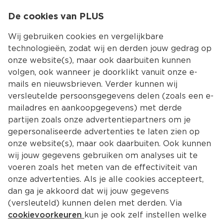
0
De cookies van PLUS
0.00
MENU
Wij gebruiken cookies en vergelijkbare
technologieën, zodat wij en derden jouw gedrag op
onze website(s), maar ook daarbuiten kunnen
Kies jouw winke
volgen, ook wanneer je doorklikt vanuit onze e-
Terug
Producten
mails en nieuwsbrieven. Verder kunnen wij
versleutelde persoonsgegevens delen (zoals een e-
mailadres en aankoopgegevens) met derde
partijen zoals onze advertentiepartners om je
gepersonaliseerde advertenties te laten zien op
onze website(s), maar ook daarbuiten. Ook kunnen
wij jouw gegevens gebruiken om analyses uit te
voeren zoals het meten van de effectiviteit van
onze advertenties. Als je alle cookies accepteert,
dan ga je akkoord dat wij jouw gegevens
(versleuteld) kunnen delen met derden. Via
cookievoorkeuren
kun je ook zelf instellen welke