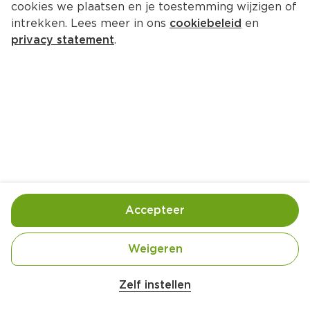
cookies we plaatsen en je toestemming wijzigen of
Arti Casa Flikkerende LED-
intrekken. Lees meer in ons
cookiebeleid
en
theelichtset v
privacy statement
.
Per Doos 16 st  (per stuks €0.50)
7.
99
Toevoegen
Bewaar in je lijstje
Accepteer
Er is geen productinformatie
Weigeren
Zelf instellen