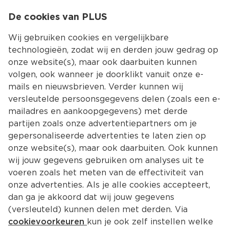
0
De cookies van PLUS
0.00
MENU
Wij gebruiken cookies en vergelijkbare
technologieën, zodat wij en derden jouw gedrag op
onze website(s), maar ook daarbuiten kunnen
Kies jouw winke
volgen, ook wanneer je doorklikt vanuit onze e-
Terug
Producten
mails en nieuwsbrieven. Verder kunnen wij
versleutelde persoonsgegevens delen (zoals een e-
mailadres en aankoopgegevens) met derde
partijen zoals onze advertentiepartners om je
gepersonaliseerde advertenties te laten zien op
onze website(s), maar ook daarbuiten. Ook kunnen
wij jouw gegevens gebruiken om analyses uit te
voeren zoals het meten van de effectiviteit van
onze advertenties. Als je alle cookies accepteert,
dan ga je akkoord dat wij jouw gegevens
(versleuteld) kunnen delen met derden. Via
cookievoorkeuren
kun je ook zelf instellen welke