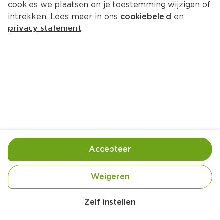
cookies we plaatsen en je toestemming wijzigen of
Bleijlevens Strassbourger pastei
intrekken. Lees meer in ons
cookiebeleid
en
125 gram  (kilo €21.58)
privacy statement
.
2.
70
Toevoegen
Bewaar in je lijstje
Accepteer
Handige informatie over dit product
Nutri-Score E
Weigeren
Zelf instellen