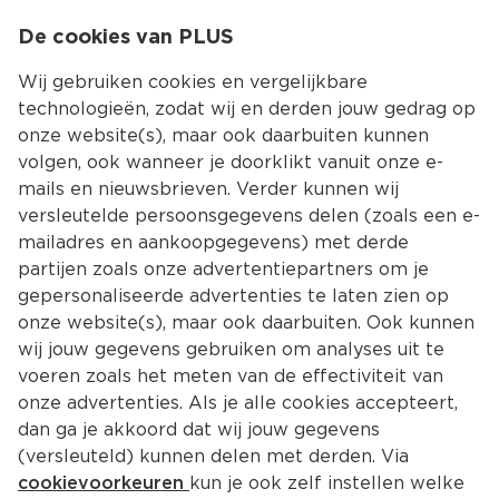
0
De cookies van PLUS
0.00
MENU
Wij gebruiken cookies en vergelijkbare
technologieën, zodat wij en derden jouw gedrag op
onze website(s), maar ook daarbuiten kunnen
Kies jouw winke
volgen, ook wanneer je doorklikt vanuit onze e-
Terug
Producten
mails en nieuwsbrieven. Verder kunnen wij
versleutelde persoonsgegevens delen (zoals een e-
mailadres en aankoopgegevens) met derde
partijen zoals onze advertentiepartners om je
gepersonaliseerde advertenties te laten zien op
onze website(s), maar ook daarbuiten. Ook kunnen
wij jouw gegevens gebruiken om analyses uit te
voeren zoals het meten van de effectiviteit van
onze advertenties. Als je alle cookies accepteert,
dan ga je akkoord dat wij jouw gegevens
(versleuteld) kunnen delen met derden. Via
cookievoorkeuren
kun je ook zelf instellen welke