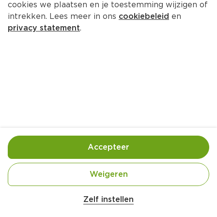
cookies we plaatsen en je toestemming wijzigen of
PLUS Soft caramel cookie
intrekken. Lees meer in ons
cookiebeleid
en
Per Stuk 1 st (
€1.19
)
privacy statement
.
2 voor 2.00
1.
19
Toevoegen
Bewaar in je lijstje
Accepteer
Actie:
PLUS Kies & Mix American Bakery 
Cookies, vanille- of chocolade muffins
Weigeren
 2 stuks
Geldig van woensdag 5 augustus tot en met 
Zelf instellen
dinsdag 29 september