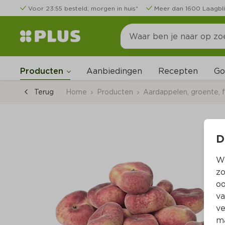
Voor 23:55 besteld, morgen in huis*
Meer dan 1600 Laagbli
Go
Producten
Aanbiedingen
Recepten
Terug
Home
Producten
Aardappelen, groente, f
D
Wi
zo
oo
va
ve
ma