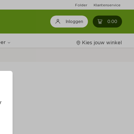
Folder
Klantenservice
0
0.00
Inloggen
er
Kies jouw winkel
Wijnshop
os)
Boodschappenlijstjes
r