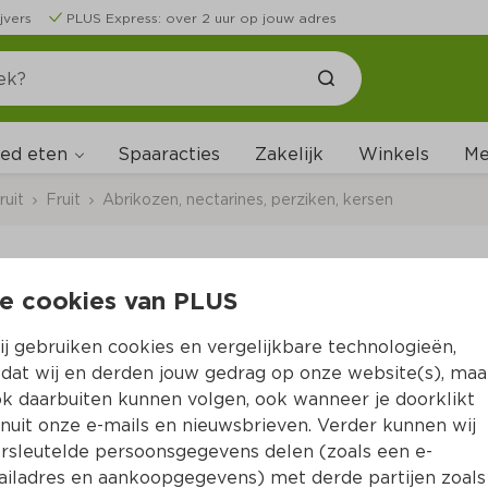
jvers
PLUS Express: over 2 uur op jouw adres
ed eten
Me
Spaaracties
Zakelijk
Winkels
ruit
Fruit
Abrikozen, nectarines, perziken, kersen
e cookies van PLUS
PLUS Wilde perzik (l
j gebruiken cookies en vergelijkbare technologieën,
Per 500 gram  (per kilo 
€4.38
)
dat wij en derden jouw gedrag op onze website(s), maa
k daarbuiten kunnen volgen, ook wanneer je doorklikt
500 gram 1.29
nuit onze e-mails en nieuwsbrieven. Verder kunnen wij
1.
29
2.19
rsleutelde persoonsgegevens delen (zoals een e-
iladres en aankoopgegevens) met derde partijen zoals