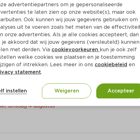
ze advertentiepartners om je gepersonaliseerde
Bewaar i
Toevoegen
vertenties te laten zien op onze website(s), maar ook
arbuiten. Ook kunnen wij jouw gegevens gebruiken om
alyses uit te voeren zoals het meten van de effectivitei
n onze advertenties. Als je alle cookies accepteert, dan
 je akkoord dat wij jouw gegevens (versleuteld) kunnen
len met derden. Via
cookievoorkeuren
kun je ook zelf
stellen welke cookies we plaatsen en je toestemming
jzigen of intrekken. Lees meer in ons
cookiebeleid
en
ivacy statement
.
en wilde perziken
lf instellen
Weigeren
Accepteer
met dinsdag 4 augustus