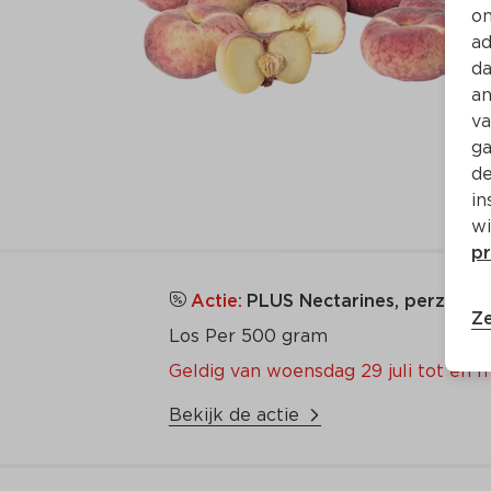
on
ad
da
an
va
ga
de
in
wi
pr
Actie:
PLUS Nectarines, perziken 
Ze
Los Per 500 gram
Geldig van woensdag 29 juli tot en 
Bekijk de actie