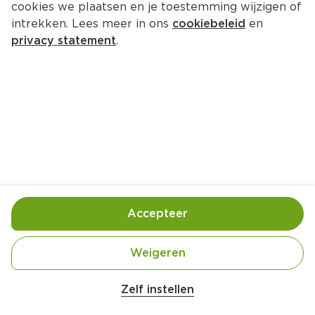
cookies we plaatsen en je toestemming wijzigen of
intrekken. Lees meer in ons
cookiebeleid
en
privacy statement
.
Risotto met spinazie, 
citroenmascarpone en garnalen
Hoofdgerecht
4 Pers.
Ca. 30 Min
Ingrediënten
Bereiding
Accepteer
1 citroen
Weigeren
125 g mascarpone
Zelf instellen
25 g roomboter