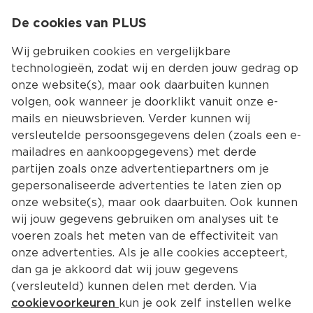
0
De cookies van PLUS
0.00
MENU
Wij gebruiken cookies en vergelijkbare
technologieën, zodat wij en derden jouw gedrag op
onze website(s), maar ook daarbuiten kunnen
Kies jouw winke
volgen, ook wanneer je doorklikt vanuit onze e-
Terug
Producten
mails en nieuwsbrieven. Verder kunnen wij
versleutelde persoonsgegevens delen (zoals een e-
mailadres en aankoopgegevens) met derde
partijen zoals onze advertentiepartners om je
gepersonaliseerde advertenties te laten zien op
onze website(s), maar ook daarbuiten. Ook kunnen
wij jouw gegevens gebruiken om analyses uit te
voeren zoals het meten van de effectiviteit van
onze advertenties. Als je alle cookies accepteert,
dan ga je akkoord dat wij jouw gegevens
(versleuteld) kunnen delen met derden. Via
cookievoorkeuren
kun je ook zelf instellen welke