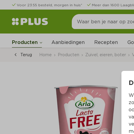
Voor 23:55 besteld, morgen in huis*
Meer dan 1600 Laagbli
Go
Producten
Aanbiedingen
Recepten
Terug
Home
Producten
Zuivel, eieren, boter
V
D
Wi
zo
oo
va
ve
ma