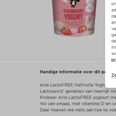
on
ad
da
an
va
ga
de
in
wi
pr
Handige informatie over dit produ
Ze
Arla LactoFREE Halfvolle Yoghurt Aa
Lactosevrij* genieten van heerlijk ro
Probeer Arla LactoFREE yoghurt met 
Vol van smaak, met vitamine D en va
Daar hoeven we niets aan toe te voeg