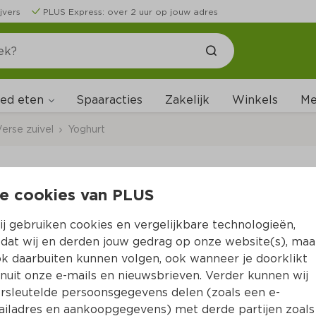
jvers
PLUS Express: over 2 uur op jouw adres
ed eten
Me
Spaaracties
Zakelijk
Winkels
erse zuivel
Yoghurt
e cookies van PLUS
Arla Lactofree yoghur
j gebruiken cookies en vergelijkbare technologieën,
Per Kuipje 400 g 
dat wij en derden jouw gedrag op onze website(s), maa
k daarbuiten kunnen volgen, ook wanneer je doorklikt
Product niet beschikbaar bij jouw PLUS.
nuit onze e-mails en nieuwsbrieven. Verder kunnen wij
rsleutelde persoonsgegevens delen (zoals een e-
iladres en aankoopgegevens) met derde partijen zoals