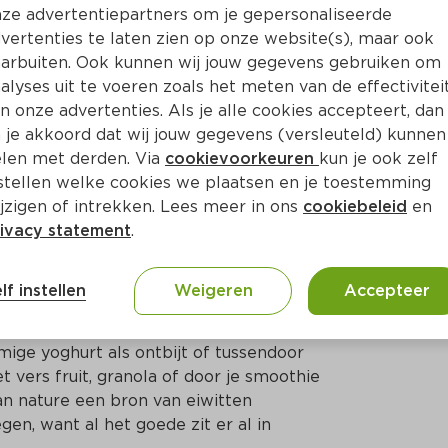
ze advertentiepartners om je gepersonaliseerde
vertenties te laten zien op onze website(s), maar ook
arbuiten. Ook kunnen wij jouw gegevens gebruiken om
alyses uit te voeren zoals het meten van de effectivitei
n onze advertenties. Als je alle cookies accepteert, dan
 je akkoord dat wij jouw gegevens (versleuteld) kunnen
len met derden. Via
cookievoorkeuren
kun je ook zelf
stellen welke cookies we plaatsen en je toestemming
jzigen of intrekken. Lees meer in ons
cookiebeleid
en
ivacy statement
.
ct
lf instellen
Weigeren
Accepteer
rdbei Lactosevrij 400g

mige yoghurt als ontbijt of tussendoor

vers fruit, granola of door je smoothie

n nature een bron van eiwitten

en, want al het goede zit er al in