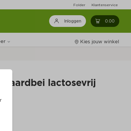
Folder
Klantenservice
0
0.00
Inloggen
er
Kies jouw winkel
Wijnshop
t aardbei lactosevrij
Boodschappenlijstjes
r