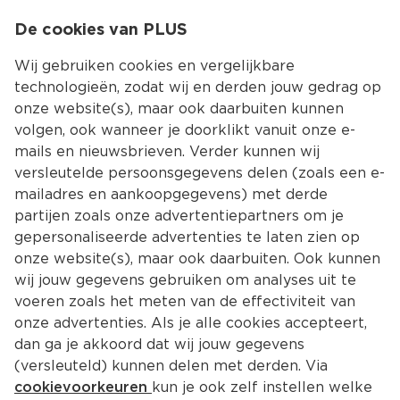
0
De cookies van PLUS
0.00
MENU
Wij gebruiken cookies en vergelijkbare
technologieën, zodat wij en derden jouw gedrag op
onze website(s), maar ook daarbuiten kunnen
Kies jouw winke
volgen, ook wanneer je doorklikt vanuit onze e-
Terug
Producten
mails en nieuwsbrieven. Verder kunnen wij
versleutelde persoonsgegevens delen (zoals een e-
mailadres en aankoopgegevens) met derde
partijen zoals onze advertentiepartners om je
gepersonaliseerde advertenties te laten zien op
onze website(s), maar ook daarbuiten. Ook kunnen
wij jouw gegevens gebruiken om analyses uit te
voeren zoals het meten van de effectiviteit van
onze advertenties. Als je alle cookies accepteert,
dan ga je akkoord dat wij jouw gegevens
(versleuteld) kunnen delen met derden. Via
cookievoorkeuren
kun je ook zelf instellen welke