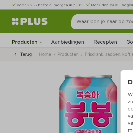
Voor 23:55 besteld, morgen in huis*
Meer dan 1600 Laagbli
Go
Producten
Aanbiedingen
Recepten
Terug
Home
Producten
Frisdrank, sappen, koffi
D
Wi
zo
oo
va
ve
ma