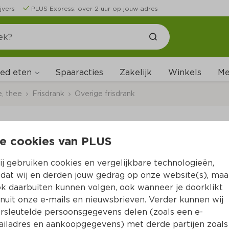
jvers
PLUS Express: over 2 uur op jouw adres
ed eten
Me
Spaaracties
Zakelijk
Winkels
e, thee
Frisdrank
Overige frisdrank
e cookies van PLUS
Bong Bong Peach
j gebruiken cookies en vergelijkbare technologieën,
Per Blik 340 ml 
dat wij en derden jouw gedrag op onze website(s), maa
k daarbuiten kunnen volgen, ook wanneer je doorklikt
Product niet beschikbaar bij jouw PLUS.
nuit onze e-mails en nieuwsbrieven. Verder kunnen wij
rsleutelde persoonsgegevens delen (zoals een e-
iladres en aankoopgegevens) met derde partijen zoals