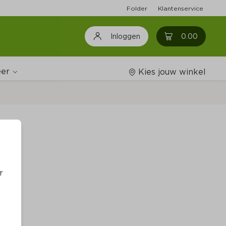
Folder
Klantenservice
0
0.00
Inloggen
er
Kies jouw winkel
Wijnshop
Boodschappenlijstjes
r