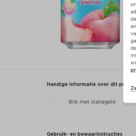
on
ad
da
an
va
ga
de
in
wi
pr
Handige informatie over dit produ
Ze
Blik met statiegeld
Gebruik- en bewaarinstructies