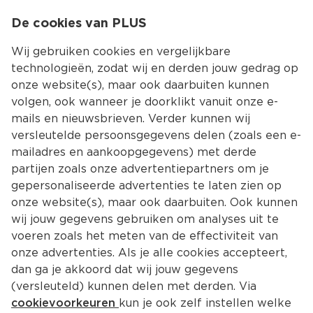
0
De cookies van PLUS
0.00
MENU
Wij gebruiken cookies en vergelijkbare
technologieën, zodat wij en derden jouw gedrag op
onze website(s), maar ook daarbuiten kunnen
Kies jouw winke
volgen, ook wanneer je doorklikt vanuit onze e-
Terug
Producten
mails en nieuwsbrieven. Verder kunnen wij
versleutelde persoonsgegevens delen (zoals een e-
mailadres en aankoopgegevens) met derde
partijen zoals onze advertentiepartners om je
gepersonaliseerde advertenties te laten zien op
onze website(s), maar ook daarbuiten. Ook kunnen
wij jouw gegevens gebruiken om analyses uit te
voeren zoals het meten van de effectiviteit van
onze advertenties. Als je alle cookies accepteert,
dan ga je akkoord dat wij jouw gegevens
(versleuteld) kunnen delen met derden. Via
cookievoorkeuren
kun je ook zelf instellen welke