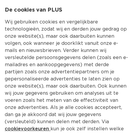
0
De cookies van PLUS
0.00
MENU
Wij gebruiken cookies en vergelijkbare
technologieën, zodat wij en derden jouw gedrag op
onze website(s), maar ook daarbuiten kunnen
Kies jouw winke
volgen, ook wanneer je doorklikt vanuit onze e-
Terug
Producten
mails en nieuwsbrieven. Verder kunnen wij
versleutelde persoonsgegevens delen (zoals een e-
mailadres en aankoopgegevens) met derde
partijen zoals onze advertentiepartners om je
gepersonaliseerde advertenties te laten zien op
onze website(s), maar ook daarbuiten. Ook kunnen
wij jouw gegevens gebruiken om analyses uit te
voeren zoals het meten van de effectiviteit van
onze advertenties. Als je alle cookies accepteert,
dan ga je akkoord dat wij jouw gegevens
(versleuteld) kunnen delen met derden. Via
cookievoorkeuren
kun je ook zelf instellen welke