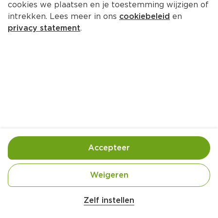
cookies we plaatsen en je toestemming wijzigen of
Danone Skyr Drink Vanille
intrekken. Lees meer in ons
cookiebeleid
en
Per Fles 270 g 
privacy statement
.
Product niet beschikbaar bij jouw PLUS.
Gebruik- en bewaarinstructies
Te gebruiken voor de consumptiedatum aangeduid 
op de product
Accepteer
Koel bewaren (tussen 4° en 6°)
Weigeren
Ingrediënten
Zelf instellen
Ingrediënten :, afgeroomde MELK (88,9%), 
MELKeiwitten, suiker (3%), zetmeel, natuurlijke 