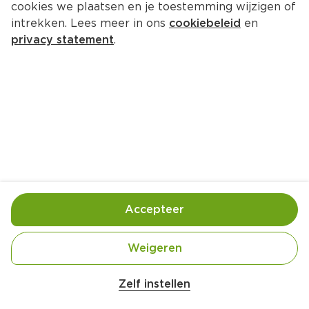
cookies we plaatsen en je toestemming wijzigen of
Dunlop Vorstbeschermende hoes
intrekken. Lees meer in ons
cookiebeleid
en
Per Tube 88 g  (per kilo €68.07)
privacy statement
.
5.
99
Toevoegen
Bewaar in je lijstje
Accepteer
Contactgegevens leverancier
Weigeren
Over onze prijs- en productinformatie
Zelf instellen
De winkels van PLUS hanteren op de website de