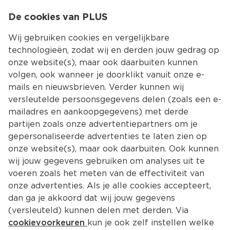
0
De cookies van PLUS
0.00
MENU
Wij gebruiken cookies en vergelijkbare
technologieën, zodat wij en derden jouw gedrag op
onze website(s), maar ook daarbuiten kunnen
Kies jouw winke
volgen, ook wanneer je doorklikt vanuit onze e-
Terug
Producten
mails en nieuwsbrieven. Verder kunnen wij
versleutelde persoonsgegevens delen (zoals een e-
mailadres en aankoopgegevens) met derde
partijen zoals onze advertentiepartners om je
gepersonaliseerde advertenties te laten zien op
onze website(s), maar ook daarbuiten. Ook kunnen
wij jouw gegevens gebruiken om analyses uit te
voeren zoals het meten van de effectiviteit van
onze advertenties. Als je alle cookies accepteert,
dan ga je akkoord dat wij jouw gegevens
(versleuteld) kunnen delen met derden. Via
cookievoorkeuren
kun je ook zelf instellen welke