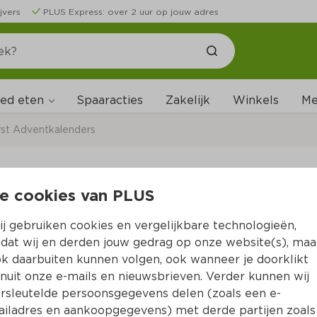
jvers
PLUS Express: over 2 uur op jouw adres
ed eten
Me
Spaaracties
Zakelijk
Winkels
st Adventkalenders
e cookies van PLUS
Excelcium Adventkal
j gebruiken cookies en vergelijkbare technologieën,
Per Krimp 65 g 
dat wij en derden jouw gedrag op onze website(s), maa
k daarbuiten kunnen volgen, ook wanneer je doorklikt
Product niet beschikbaar bij jouw PLUS.
nuit onze e-mails en nieuwsbrieven. Verder kunnen wij
rsleutelde persoonsgegevens delen (zoals een e-
iladres en aankoopgegevens) met derde partijen zoals