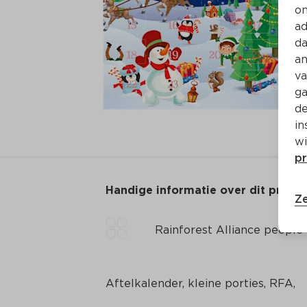
on
ad
da
an
va
ga
de
in
wi
pr
Handige informatie over dit produ
Ze
Rainforest Alliance people
Aftelkalender, kleine porties, RFA,