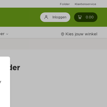
Folder
Klantenservice
0
0.00
Inloggen
er
Kies jouw winkel
Wijnshop
ender
Boodschappenlijstjes
r