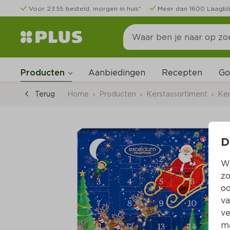
Voor 23:55 besteld, morgen in huis*
Meer dan 1600 Laagbli
Go
Producten
Aanbiedingen
Recepten
Terug
Home
Producten
Kerstassortiment
Ker
D
Wi
zo
oo
va
ve
ma