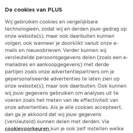
0
De cookies van PLUS
0.00
MENU
Wij gebruiken cookies en vergelijkbare
technologieën, zodat wij en derden jouw gedrag op
onze website(s), maar ook daarbuiten kunnen
Kies jouw winke
volgen, ook wanneer je doorklikt vanuit onze e-
Terug
Producten
mails en nieuwsbrieven. Verder kunnen wij
versleutelde persoonsgegevens delen (zoals een e-
mailadres en aankoopgegevens) met derde
partijen zoals onze advertentiepartners om je
gepersonaliseerde advertenties te laten zien op
onze website(s), maar ook daarbuiten. Ook kunnen
wij jouw gegevens gebruiken om analyses uit te
voeren zoals het meten van de effectiviteit van
onze advertenties. Als je alle cookies accepteert,
dan ga je akkoord dat wij jouw gegevens
(versleuteld) kunnen delen met derden. Via
cookievoorkeuren
kun je ook zelf instellen welke