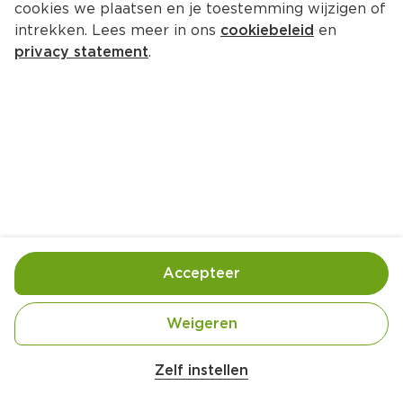
cookies we plaatsen en je toestemming wijzigen of
Feestelijk PLUS Gourmet mini 
intrekken. Lees meer in ons
cookiebeleid
en
kipspiesjes saté
privacy statement
.
Per Tray 120 g 
Product niet beschikbaar bij jouw PLUS.
Handige informatie over dit product
Feestelijk PLUS
Accepteer
Beter Leven 1 Ster
Weigeren
Nutri-Score A
Zelf instellen