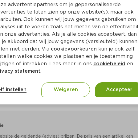
Bewaar i
Toevoegen
ze advertentiepartners om je gepersonaliseerde
vertenties te laten zien op onze website(s), maar ook
arbuiten. Ook kunnen wij jouw gegevens gebruiken om
alyses uit te voeren zoals het meten van de effectivitei
n onze advertenties. Als je alle cookies accepteert, dan
 je akkoord dat wij jouw gegevens (versleuteld) kunnen
len met derden. Via
cookievoorkeuren
kun je ook zelf
stellen welke cookies we plaatsen en je toestemming
jzigen of intrekken. Lees meer in ons
cookiebeleid
en
ivacy statement
.
lf instellen
Weigeren
Accepteer
ie
site de geldende (advies) prijzen. De prijs van een artikel kan