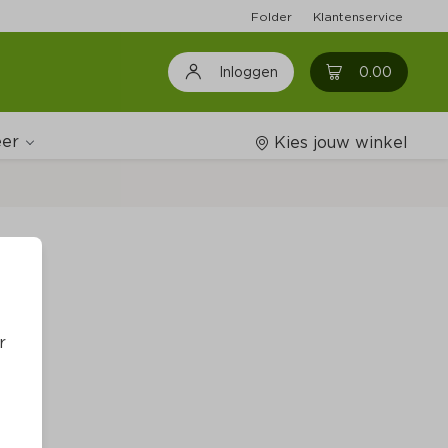
Folder
Klantenservice
0
0.00
Inloggen
er
Kies jouw winkel
Wijnshop
Boodschappenlijstjes
r