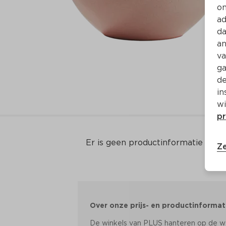
on
ad
da
an
va
ga
de
in
wi
pr
Er is geen productinformatie
Ze
Over onze prijs- en productinformat
De winkels van PLUS hanteren op de web