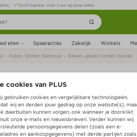
jvers
PLUS Express: over 2 uur op jouw adres
ed eten
Me
Spaaracties
Zakelijk
Winkels
ce
Koken, tafelen, barbecue
Bekers, glazen, borden, bestek
e cookies van PLUS
Fira Kom 15cm roze
j gebruiken cookies en vergelijkbare technologieën,
Per Krimp 1 st
dat wij en derden jouw gedrag op onze website(s), maa
k daarbuiten kunnen volgen, ook wanneer je doorklikt
9.
99
nuit onze e-mails en nieuwsbrieven. Verder kunnen wij
rsleutelde persoonsgegevens delen (zoals een e-
iladres en aankoopgegevens) met derde partijen zoals