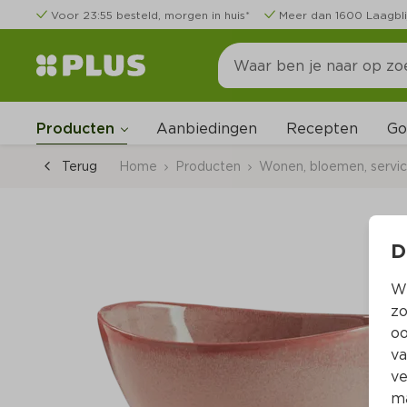
Voor 23:55 besteld, morgen in huis*
Meer dan 1600 Laagbli
Go
Producten
Aanbiedingen
Recepten
Terug
Home
Producten
Wonen, bloemen, servi
D
Wi
zo
oo
va
ve
ma