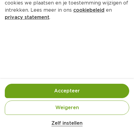
cookies we plaatsen en je toestemming wijzigen of
Fritz Spritz rhubarb
intrekken. Lees meer in ons
cookiebeleid
en
Fles 330 g 
privacy statement
.
Product niet beschikbaar bij jouw PLUS.
Handige informatie over dit product
Vegan
Accepteer
independent and awake since 2003.
Weigeren
Gebruik- en bewaarinstructies
Zelf instellen
Schud voorzichtig.
