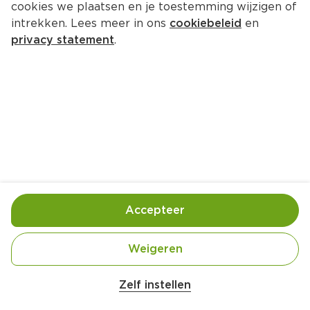
cookies we plaatsen en je toestemming wijzigen of
GIJS Boerenkaas jong stuk
intrekken. Lees meer in ons
cookiebeleid
en
Per 600 gram  (per kilo €16.99)
privacy statement
.
10.
19
Toevoegen
Bewaar in je lijstje
Accepteer
Er is geen productinformatie
Weigeren
Zelf instellen
Over onze prijs- en productinformatie