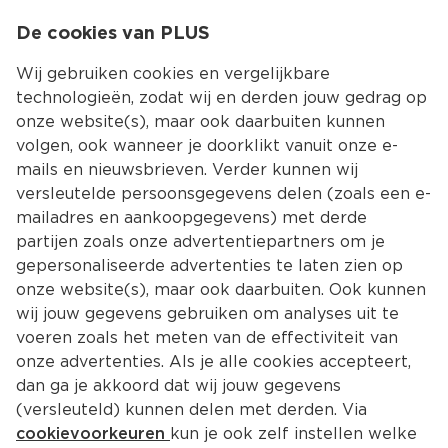
0
De cookies van PLUS
0.00
MENU
Wij gebruiken cookies en vergelijkbare
technologieën, zodat wij en derden jouw gedrag op
onze website(s), maar ook daarbuiten kunnen
Kies jouw winke
volgen, ook wanneer je doorklikt vanuit onze e-
Terug
Producten
mails en nieuwsbrieven. Verder kunnen wij
versleutelde persoonsgegevens delen (zoals een e-
mailadres en aankoopgegevens) met derde
partijen zoals onze advertentiepartners om je
gepersonaliseerde advertenties te laten zien op
onze website(s), maar ook daarbuiten. Ook kunnen
wij jouw gegevens gebruiken om analyses uit te
voeren zoals het meten van de effectiviteit van
onze advertenties. Als je alle cookies accepteert,
dan ga je akkoord dat wij jouw gegevens
(versleuteld) kunnen delen met derden. Via
cookievoorkeuren
kun je ook zelf instellen welke