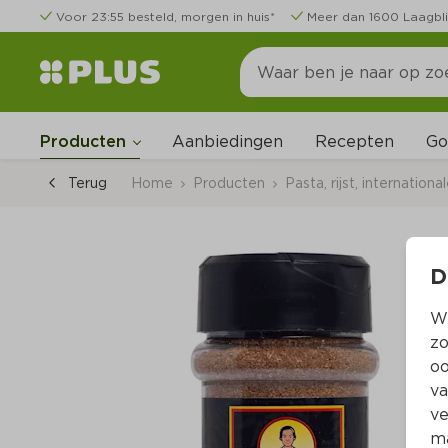
Voor 23:55 besteld, morgen in huis*
Meer dan 1600 Laagbli
Go
Producten
Aanbiedingen
Recepten
Terug
Home
Producten
Pasta, rijst, internation
D
Wi
zo
oo
va
ve
ma