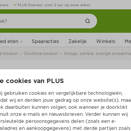
jvers
PLUS Express: over 2 uur op jouw adres
ed eten
Me
Spaaracties
Zakelijk
Winkels
ale keuken
Oosterse keuken
Ketjap, sambal, overige smaakma
e cookies van PLUS
Kokki Djawa Kruiden
j gebruiken cookies en vergelijkbare technologieën,
Per Pot 25 g  (per kilo €43.60)
dat wij en derden jouw gedrag op onze website(s), maa
k daarbuiten kunnen volgen, ook wanneer je doorklikt
1.
09
nuit onze e-mails en nieuwsbrieven. Verder kunnen wij
rsleutelde persoonsgegevens delen (zoals een e-
iladres en aankoopgegevens) met derde partijen zoals