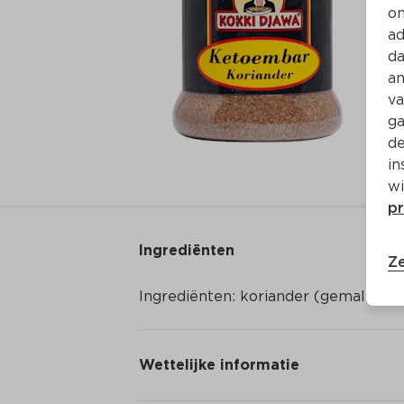
on
ad
da
an
va
ga
de
in
wi
pr
Ingrediënten
Ze
Ingrediënten: koriander (gemalen)
Wettelijke informatie