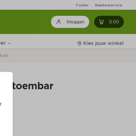
Folder
Klantenservice
0
0.00
Inloggen
er
Kies jouw winkel
kers
Wijnshop
 ketoembar
Boodschappenlijstjes
r