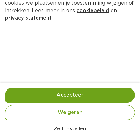
cookies we plaatsen en je toestemming wijzigen of
Koppejan Cranberry-/notenmix
intrekken. Lees meer in ons
cookiebeleid
en
Per Mand 180 g
privacy statement
.
0.
00
Toevoegen
Bewaar in je lijstje
Accepteer
Handige informatie over dit product
Ingekocht door jouw PLUS
Weigeren
Zelf instellen