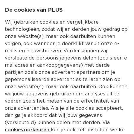
0
De cookies van PLUS
0.00
MENU
Wij gebruiken cookies en vergelijkbare
technologieën, zodat wij en derden jouw gedrag op
onze website(s), maar ook daarbuiten kunnen
Kies jouw winke
volgen, ook wanneer je doorklikt vanuit onze e-
Terug
Producten
mails en nieuwsbrieven. Verder kunnen wij
versleutelde persoonsgegevens delen (zoals een e-
mailadres en aankoopgegevens) met derde
partijen zoals onze advertentiepartners om je
gepersonaliseerde advertenties te laten zien op
onze website(s), maar ook daarbuiten. Ook kunnen
wij jouw gegevens gebruiken om analyses uit te
voeren zoals het meten van de effectiviteit van
onze advertenties. Als je alle cookies accepteert,
dan ga je akkoord dat wij jouw gegevens
(versleuteld) kunnen delen met derden. Via
cookievoorkeuren
kun je ook zelf instellen welke