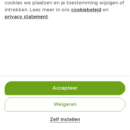
cookies we plaatsen en je toestemming wijzigen of
Koppejan Notenmix curry korma
intrekken. Lees meer in ons
cookiebeleid
en
Per Mand 180 g
privacy statement
.
0.
00
Toevoegen
Bewaar in je lijstje
Accepteer
Handige informatie over dit product
Ingekocht door jouw PLUS
Weigeren
Zelf instellen