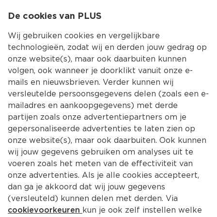
0
De cookies van PLUS
0.00
MENU
Wij gebruiken cookies en vergelijkbare
technologieën, zodat wij en derden jouw gedrag op
onze website(s), maar ook daarbuiten kunnen
Kies jouw winke
volgen, ook wanneer je doorklikt vanuit onze e-
Terug
Producten
mails en nieuwsbrieven. Verder kunnen wij
versleutelde persoonsgegevens delen (zoals een e-
mailadres en aankoopgegevens) met derde
partijen zoals onze advertentiepartners om je
gepersonaliseerde advertenties te laten zien op
onze website(s), maar ook daarbuiten. Ook kunnen
wij jouw gegevens gebruiken om analyses uit te
voeren zoals het meten van de effectiviteit van
onze advertenties. Als je alle cookies accepteert,
dan ga je akkoord dat wij jouw gegevens
(versleuteld) kunnen delen met derden. Via
cookievoorkeuren
kun je ook zelf instellen welke