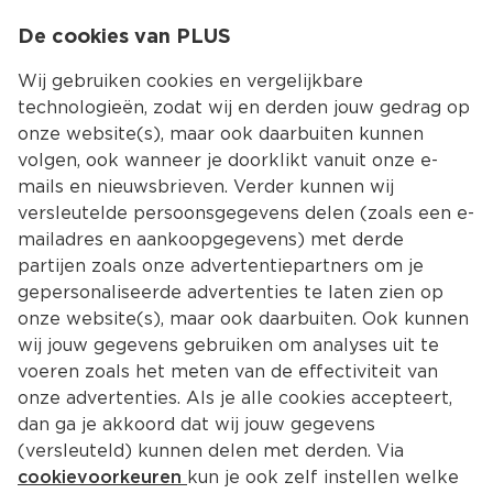
0
De cookies van PLUS
0.00
MENU
Wij gebruiken cookies en vergelijkbare
technologieën, zodat wij en derden jouw gedrag op
onze website(s), maar ook daarbuiten kunnen
Kies jouw winke
volgen, ook wanneer je doorklikt vanuit onze e-
Terug
Producten
mails en nieuwsbrieven. Verder kunnen wij
versleutelde persoonsgegevens delen (zoals een e-
mailadres en aankoopgegevens) met derde
partijen zoals onze advertentiepartners om je
gepersonaliseerde advertenties te laten zien op
onze website(s), maar ook daarbuiten. Ook kunnen
wij jouw gegevens gebruiken om analyses uit te
voeren zoals het meten van de effectiviteit van
onze advertenties. Als je alle cookies accepteert,
dan ga je akkoord dat wij jouw gegevens
(versleuteld) kunnen delen met derden. Via
cookievoorkeuren
kun je ook zelf instellen welke