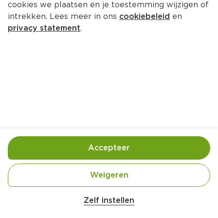
cookies we plaatsen en je toestemming wijzigen of
Koppejan Rijstcrackers/notenmix
intrekken. Lees meer in ons
cookiebeleid
en
Per Zak 220 g
privacy statement
.
0.
00
Toevoegen
Bewaar in je lijstje
Accepteer
Handige informatie over dit product
Ingekocht door jouw PLUS
Weigeren
Zelf instellen