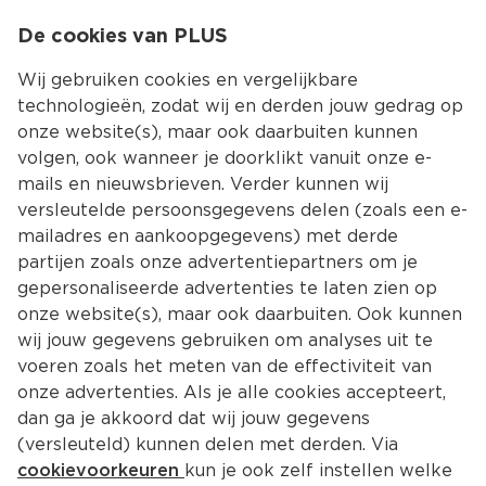
0
De cookies van PLUS
0.00
MENU
Wij gebruiken cookies en vergelijkbare
technologieën, zodat wij en derden jouw gedrag op
onze website(s), maar ook daarbuiten kunnen
Kies jouw winke
volgen, ook wanneer je doorklikt vanuit onze e-
Terug
Producten
mails en nieuwsbrieven. Verder kunnen wij
versleutelde persoonsgegevens delen (zoals een e-
mailadres en aankoopgegevens) met derde
partijen zoals onze advertentiepartners om je
gepersonaliseerde advertenties te laten zien op
onze website(s), maar ook daarbuiten. Ook kunnen
wij jouw gegevens gebruiken om analyses uit te
voeren zoals het meten van de effectiviteit van
onze advertenties. Als je alle cookies accepteert,
dan ga je akkoord dat wij jouw gegevens
(versleuteld) kunnen delen met derden. Via
cookievoorkeuren
kun je ook zelf instellen welke