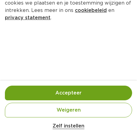
cookies we plaatsen en je toestemming wijzigen of
Koppejan Weekendmix
intrekken. Lees meer in ons
cookiebeleid
en
Per Mand 180 g
privacy statement
.
0.
00
Toevoegen
Bewaar in je lijstje
Accepteer
Handige informatie over dit product
Ingekocht door jouw PLUS
Weigeren
Belangrijke veiligheidswaarschuwing
Amogusti olijven gevuld met citroen blik 
Zelf instellen
200g